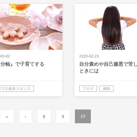
-03-02
2020-02-23
自分軸』で子育てする
自分責めや自己嫌悪で苦
ときには
育ての基本スタンス
ブログ
感情
インナーチャイルド
禁止令（呪い）を解く
10
«
‹
8
9