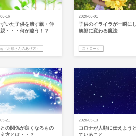
-06-16
2020-06-01
まずいた子供を潰す親・伸
子供のイライラが一瞬に
す親・・・何が違う！？
笑顔に変わる魔法
eing（お母さんのあり方）
ストローク
-05-21
2020-05-13
供との関係が良くなるもの
コロナが人類に伝えよう
考え方とは・・？
ていること