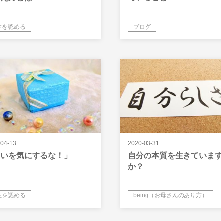
性を認める
ブログ
-04-13
2020-03-31
違いを気にするな！」
自分の本質を生きていま
か？
性を認める
being（お母さんのあり方）