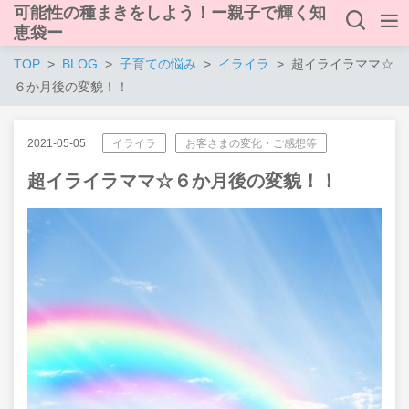
可能性の種まきをしよう！ー親子で輝く知
恵袋ー
TOP
BLOG
子育ての悩み
イライラ
超イライラママ☆
６か月後の変貌！！
2021-05-05
イライラ
お客さまの変化・ご感想等
超イライラママ☆６か月後の変貌！！