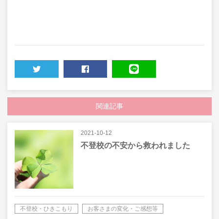
TWEET
SHARE
LINE
関連記事
2021-10-12
不登校の不安から救われました
不登校・ひきこもり
お客さまの変化・ご感想等