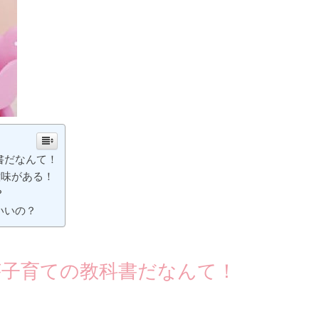
書だなんて！
意味がある！
？
いいの？
が子育ての教科書だなんて！